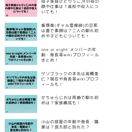
母子家庭ひとりっこJKの母の
顔や仕事は？高校や収入につ
いても！
飯塚唯(ギャル霊媒師)の旦那
は誰で素顔は？二人の馴れ初
めや子どもについても！
one or eight メンバーの年
齢・身長等wikiプロフィール
まとめ！
ゲソブラックの本名は高橋奎
仁？現在や身長等wikiプロフ
ィールも！
せちゅらじおは再婚で馴れ初
めは？家族構成も！
小山の部屋の年齢や身長・職
業は？食太郎と別れた？