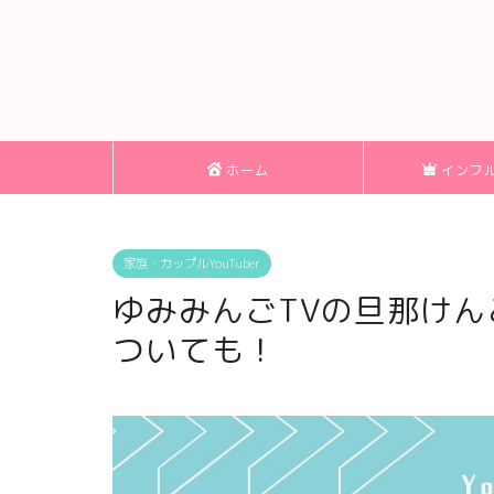
ホーム
インフ
家族・カップルYouTuber
ゆみみんごTVの旦那け
ついても！