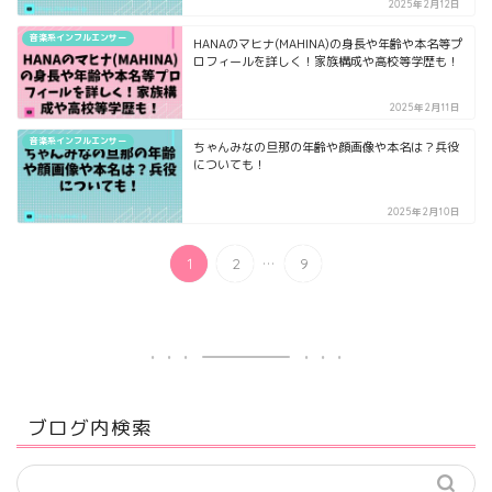
2025年2月12日
音楽系インフルエンサー
HANAのマヒナ(MAHINA)の身長や年齢や本名等プ
ロフィールを詳しく！家族構成や高校等学歴も！
2025年2月11日
音楽系インフルエンサー
ちゃんみなの旦那の年齢や顔画像や本名は？兵役
についても！
2025年2月10日
...
1
2
9
ブログ内検索