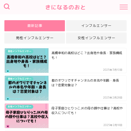
きになるのおと
最新記事
インフルエンサー
男性インフルエンサー
女性インフルエンサー
男性インフルエンサー
高橋幸和の高校はどこ？出身地や身長・家族構成
も！
2025年3月10日
男性インフルエンサー
都のオワリですチャンネルの本名や年齢・身長
は？恋愛対象は？
2025年2月28日
女性インフルエンサー
母子家庭ひとりっこJKの母の顔や仕事は？高校や
収入についても！
2025年2月18日