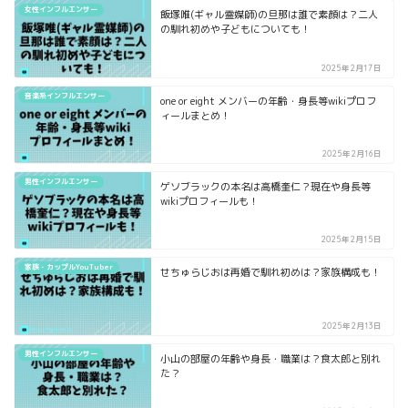
女性インフルエンサー
飯塚唯(ギャル霊媒師)の旦那は誰で素顔は？二人
の馴れ初めや子どもについても！
2025年2月17日
音楽系インフルエンサー
one or eight メンバーの年齢・身長等wikiプロフ
ィールまとめ！
2025年2月16日
男性インフルエンサー
ゲソブラックの本名は高橋奎仁？現在や身長等
wikiプロフィールも！
2025年2月15日
家族・カップルYouTuber
せちゅらじおは再婚で馴れ初めは？家族構成も！
2025年2月13日
男性インフルエンサー
小山の部屋の年齢や身長・職業は？食太郎と別れ
た？