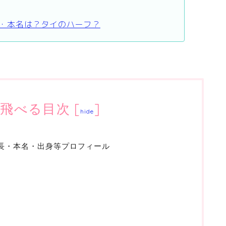
身長・本名は？タイのハーフ？
飛べる目次
[
]
hide
や身長・本名・出身等プロフィール