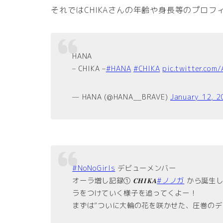
それではCHIKAさんの年齢や身長等のプロ
HANA
– CHIKA –
#HANA
#CHIKA
pic.twitter.com
— HANA (@HANA__BRAVE)
January 12, 
#NoNoGirls
デビューメンバー
オーラ増し記録① 𝑪𝑯𝑰𝑲𝑨
#ノノガ
から誕生
ラをつけていく様子を追ってくよー！
まずは”ついに大輪の花を咲かせた、圧巻のデ