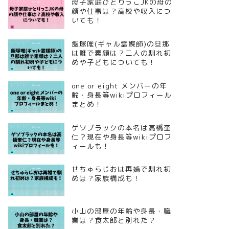
母子家庭ひとりっこJKの母の
顔や仕事は？高校や収入につ
いても！
飯塚唯(ギャル霊媒師)の旦那
は誰で素顔は？二人の馴れ初
めや子どもについても！
one or eight メンバーの年
齢・身長等wikiプロフィール
まとめ！
ゲソブラックの本名は高橋奎
仁？現在や身長等wikiプロフ
ィールも！
せちゅらじおは再婚で馴れ初
めは？家族構成も！
小山の部屋の年齢や身長・職
業は？食太郎と別れた？